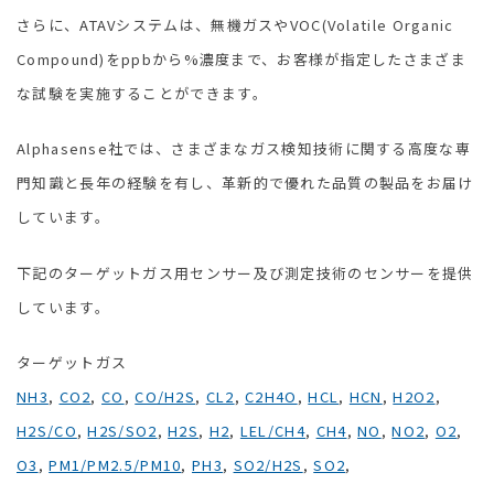
さらに、ATAVシステムは、無機ガスやVOC(Volatile Organic
Compound)をppbから%濃度まで、お客様が指定したさまざま
な試験を実施することができます。
Alphasense社では、さまざまなガス検知技術に関する高度な専
門知識と長年の経験を有し、革新的で優れた品質の製品をお届け
しています。
下記のターゲットガス用センサー及び測定技術のセンサーを提供
しています。
ターゲットガス
NH3
,
CO2
,
CO
,
CO/H2S
,
CL2
,
C2H4O
,
HCL
,
HCN
,
H2O2
,
H2S/CO
,
H2S/SO2
,
H2S
,
H2
,
LEL/CH4
,
CH4
,
NO
,
NO2
,
O2
,
O3
,
PM1/PM2.5/PM10
,
PH3
,
SO2/H2S
,
SO2
,