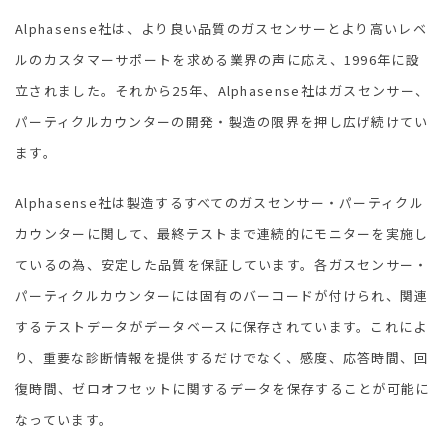
Alphasense社は、より良い品質のガスセンサーとより高いレベ
ルのカスタマーサポートを求める業界の声に応え、1996年に設
オプトテック株式会社
立されました。それから25年、Alphasense社はガスセンサー、
〒300-1236 茨城県牛久市田宮町596-32
パーティクルカウンターの開発・製造の限界を押し広げ続けてい
TEL:
029-875-4710
FAX:029-875-4720
ます。
Alphasense社は製造するすべてのガスセンサー・パーティクル
カウンターに関して、最終テストまで連続的にモニターを実施し
ているの為、安定した品質を保証しています。各ガスセンサー・
パーティクルカウンターには固有のバーコードが付けられ、関連
するテストデータがデータベースに保存されています。これによ
り、重要な診断情報を提供するだけでなく、感度、応答時間、回
復時間、ゼロオフセットに関するデータを保存することが可能に
なっています。