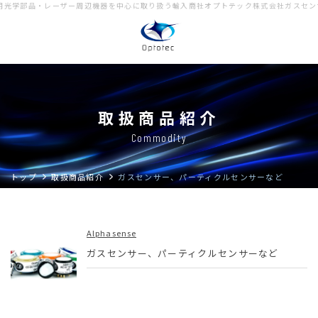
用光学部品・レーザー周辺機器を中心に取り扱う輸入商社オプトテック株式会社
ガスセン
取扱商品紹介
Commodity
取扱商品紹介
カタログダウンロード
Download
Commodity
会社概要
Company overview
トップ
取扱商品紹介
ガスセンサー、パーティクルセンサーなど
トップ
Access Map
お知らせ
Alphasense
Contact us
ガスセンサー、パーティクルセンサーなど
個人情報保護方針